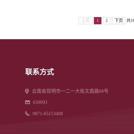
上页
1
2
下页
共1
联系方式
云南省昆明市一二一大街文昌路68号
650093
0871-65153408