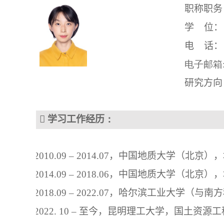
职称职务
学
位：
电
话：
电子邮箱
研究方向

学习工作经历
：
201
0
.09 ‒ 
20
1
4
.0
7
，
中国地质大学（北京）
，
201
4
.
09 ‒ 20
18
.06
，
中国地质大学（北京）
，
201
8
.
09
 ‒ 20
22
.
07
，
哈尔滨工业大学（与南方
20
2
2
.
10
‒ 
至今
，昆明理工大学，国土资源工