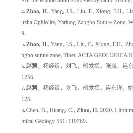
e of the Mantle Source and Geodynamic Setting
.
Zhao
, 
H
.
, Yang
,
 J
.S.
, Liu
,
 F
.
, Xiong
,
 F
.H.
, Li
uzha Ophiolite, Yarlung Zangbo Suture Zone, W
9
.
Zhao
, 
H
.
, Yang
,
 J
.S.
, Liu
, 
F
.
, Xiong
,
 F
.H.
, Zh
ngbo suture zone, Tibet. ACTA GEOLOGICA 
赵慧
，杨经绥，刘飞，熊发挥，张岚，连
1256
.
赵慧
，
杨经绥，
刘飞，熊发挥，连东洋，
125
.
Chen
, B.
, Huang
,
 C
.
, 
Zhao
, 
H
.
2020. 
Lithium
mical Geology 551: 119769
.