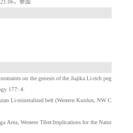
021
.
06
，参加
straints on the genesis of the Jiajika Li-rich peg
logy
 177:
4.
utan Li-mineralized belt (Western Kunlun, NW C
aga Area, Western Tibet:Implications for the Natur