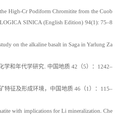
 the High-Cr Podiform Chromitite from the Cuob
GEOLOGICA SINICA (English Edition) 94(1): 75–8
tudy on the alkaline basalt in Saga in Yarlung Za
化学和年代学研究
.
中国地质
 42
（
5
）：
1242
–
矿特征及形成环境
，
中国地质
 46
（
1
）
：
115–
tite with implications for Li mineralization
.
 Che