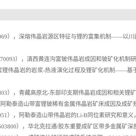
069
），
深熔伟晶岩源区特征与锂的富集机制——以川
70093
）
，
滇西黄连沟富铍伟晶岩成因和铍矿化机制
富锂伟晶岩的岩浆
-
热液演化过程及锂矿化机制——基
303
），青藏高原北
-
东部印支期伟晶岩成因和相关锂矿
疆阿勒泰造山带富锂铍稀有金属伟晶岩矿床成因及成矿
051
），阿勒泰造山带伟晶岩的
Li-B
同位素研究和意义
603800
），华北克拉通
/
胶东重要成矿区带多金属矿深