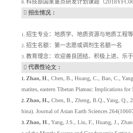
科技部国家重点研发计划课题
（
2018YFC0

招生情况
：
招生专业：地质学、地质资源与地质工程
招生名额：第一志愿或调剂生名额一
名
教育理念：欢迎善良团结、
积极
上进、乐

代表性
论文
：
Zhao, H
., Chen, B., Huang, C., Bao, C., Yang
matites, eastern Tibetan Plateau: Implications fo
Zhao
, 
H
.,
Chen
, 
B
., 
Zheng
,
 B
.Q.,
 Yang
, 
Q
., 
hina)
.
 Journal of Asian Earth Sciences
264(1060
Zhao
, 
H
.
, Yang
,
 J
.S.
, Liu
,
 F
.
, Huang
,
 J
.
, Zha