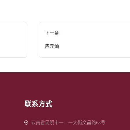
下一条：
应元灿
联系方式
云南省昆明市一二一大街文昌路68号