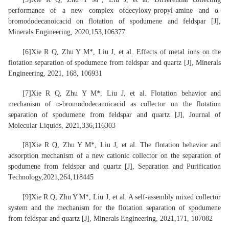
performance of a new complex of
decyloxy
-propyl-amine and α-
bromododecanoic
acid on flotation of spodumene and feldspar [J],
Minerals Engineering, 2020,153,106377
[
6
]
Xie R Q
, Zhu Y M*, Liu J, et al. Effects of metal ions on the
flotation separation of spodumene from feldspar and quartz [J], Minerals
Engineering, 2021, 168, 106931
[
7
]
Xie R Q
, Zhu Y M*, Liu J, et al. Flotation behavior and
mechanism of α-
bromododecanoic
acid as collector on the flotation
separation of spodumene from feldspar and quartz [J], Journal of
Molecular Liquids, 2021,336,116303
[
8
]
Xie R Q
, Zhu Y M*, Liu J, et al. The flotation behavior and
adsorption mechanism of a new cationic collector on the separation of
spodumene from feldspar and quartz [J], Separation and Purification
Technology,2021,264,118445
[
9
]
Xie R Q
, Zhu Y M*, Liu J, et al. A self-assembly mixed collector
system and the mechanism for the flotation separation of spodumene
from feldspar and quartz [J], Minerals Engineering, 2021,171, 107082