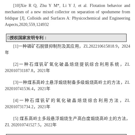
[
10
]
Xie R Q
, Zhu Y M*, Li Y J, et al. Flotation behavior and
mechanism of a new mixed collector on separation of spodumene from
feldspar [J], Colloids and Surfaces A: Physicochemical and Engineering
Aspects,2020,559,124932

授权
国家发明
专利
：
[1]
一种磷矿
石脱镁
抑制剂及其应用
，
ZL
202210615818.9
，
202
4
年
[
2
]
一种石煤钒矿氧
化破晶焙烧
提钒综合利用系统，
ZL
202010731187.8
，
2021
年
[
3
]
一种煤系高岭土悬浮煅烧制备多级煅烧高岭土的方法，
ZL
202010741536.4
，
2021
年
[
4
]
一种石煤钒矿的氧
化破晶焙烧
综合利用方法，
ZL
202010731734.2
，
2021
年
[
5
]
煤系高岭土多段悬浮煅烧生产高白度煅烧高岭土的方法，
ZL 202010741527.5
，
2022
年