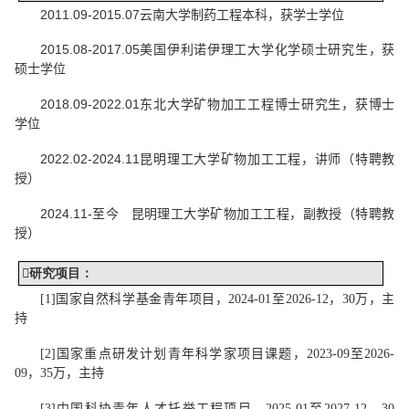
2011.09
-
2015.07
云南大学制药工程本科，获学士学位
2
015.08
-
2017.05
美国伊利诺伊理工大学化学硕士研究生，获
硕士学位
2
018.0
9
-
2022.01
东北大学矿物加工工程博士研究生，获博士
学位
2
022.02
-
2024.11
昆明理工大学矿物加工工程，讲师
（特聘教
授）
2024.11-
至今
昆明理工大学矿物加工工程，
副教授（特聘教
授）

研究项目
：
[1]
国家自然科学基金青年项目，
2024-01
至
2026-12
，
30
万，主
持
[
2]
国家重点研发计划青年科学家项目课题，
2023-09
至
2026-
09
，
35
万，主持
[3]
中国科协青年人才托举工程项目
，
2025-01
至
2027-12
，
30