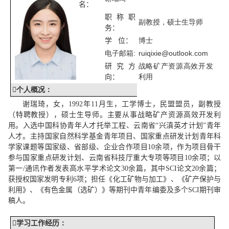
名：
职称职
副教授
，
硕士生导师
务
：
学
位
：
博士
电子邮箱
:
r
uiqixie@outlook.com
研究方
战略矿产资源高效开发
向：
利用

个人概况
：
谢瑞琦，女
，
1992
年
11
月
生，
工学
博士，
民盟盟员，副教授
（特聘教授）
，硕士生导师
。主要从事
战略矿产资源高效开发利
用
。
入选中国科协青年人才托举工程、云南省“兴滇英才计划”青年
人才。
主持国家自然科学基金青年项目、国家重点研发计划青年科
学家课题等国家级、省部级、企业合作项目
10
余项，
作为项目骨干
参与国家重点研发计划、云南省科技厅重大
专项等
项目
10
余项
；
以
第
一
/
通讯作者
发表高水平学术论文
30
余篇，
其中
SCI
论文
20
余
篇；
获授权国家发明专利
6
项
；
担任
《化工矿物与加工》、《矿产保护与
利用》、《有色金属（选矿）》等期刊中青年编委
及
多个
SCI
期刊审
稿人。

学习工作经历
：