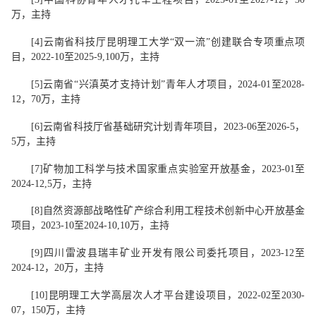
万，主持
[4]
云南省科技厅
昆明理工大学“双一流”创建联合专项重点项
目，
2
022
-
10
至
2
025
-
9
,
100
万，主持
[5
]
云南省“兴滇英才支持计划”青年人才项目，
2024-01
至
2028-
12
，
70
万，主持
[6]
云南省科技厅省基础研究计划
青年
项目
，
2
023-06
至
2
026-5
，
5
万，主持
[7]
矿物加工科学与技术国家重点实验室
开放
基金
，
2
023
-
01
至
2
024-12
,
5
万，主持
[8]
自然资源部战略性矿产综合利用工程技术创新中心开放基金
项目
，
2
023
-10
至
2
024-
10,
10
万，主持
[
9
]
四川雷波县瑞丰矿业开发有限公司委托项目，
2023-12
至
2024-12
，
20
万，主持
[
10
]
昆明理工大学高层次人才平台建设项目
，
2022-02
至
2030-
07
，
150
万，主持