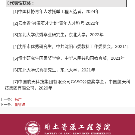

代表性
获奖
：
[1]
中国科协青年人才托举工程入选者，
2024
年
[
2
]
云南省“兴滇英才计划”青年人才称号
,
2022
年
[
3
]
东北大学优秀毕业研究生，东北大学，
2
022
年
[
4
]
沈阳市优秀研究生，中共沈阳市委教科工作委员会，
2021
年
[
5
]
博士研究生国家奖学金，中华人民共和国教育部，
2021
年
[
6
]
东北大学优秀研究生，东北大学，
2021
年
[
7
]
中国航天科技集团有限公司
CASC
公益奖学金，中国航天科
技集团有限公司，
2020
年
上一条：
韩广
下一条：
董留洋