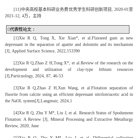
[11]
中央高校基本科研业务费优秀学生科研创新项目
, 2020-01
至
2021-12, 4
万，主持

代表性
论文
：
[
1
]
Xie R Q
, Tong X, Xie Xian*, et al.
Flaxseed gum as new
depressant in the separation of apatite and dolomite and its mechanism
[J], Applied Surface Science, 2022,153390
[2]
Xie R Q
,
Zhao Z H,
Tong X
*, et al.
Review of the research on the
development and utilization of clay-type lithium resources
[J],
Particuology
, 2024, 87, 46-53
[3]
Xie R Q
,
Zhao Z H
,
Xun Wang
, et al.
Flotation separation of
fluorite from calcite using an efficient depressant nitrilotriacetic acid in
the NaOL system[J],
Langmuir, 2024,1
[
4
]
Xie R Q
, Zhu Y M*, Liu J, et al. Research Status of Spodumene
Flotation: A Review [J], Mineral Processing and Extractive Metallurgy
Review, 2020, June
[
5
]
Xie R Q
, Zhu Y M*, Liu J, et al. Differential collecting