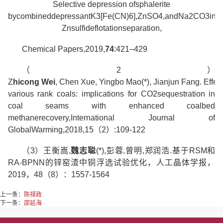
Selective depression ofsphalerite
bycombineddepressantK
3
[Fe(CN)
6
],ZnSO
4
,andNa
2
CO
3
inP
Znsulfideflotationseparation,
Chemical Papers,2019,
74
:421–429
（
2
）
Z
hi
c
ong
W
e
i
,
Ch
e
n
X
u
e
,
Y
in
g
bo
M
a
o
(*)
,
J
i
a
njun
F
a
n
g
.
E
f
f
ec
various rank coals: implications for CO
2
sequestration in
coal seams with enhanced
coalbed
methane
recovery,
International Journal of
Global
Warming,
2018,15
（
2
）
:109-122
（
3
）
王衡嵩
,
魏志聪
(*)
,
彭
蓉
,
曾明
,
郑润浩
.
基于
R
S
M
和
R
A-
B
P
N
N
的锌窑渣中铜浮选试验优化，
人工晶体学报，
2019
，
48
（
8
）：
1557-1564
上一条：
陈禄政
下一条：
邵延海