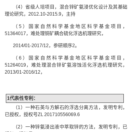
（
4
）省级人培项目，混合锌矿氨浸优化设计及其基础
理论研究，
2012.10-2015.9
，主持
（
5
）
国家自然科学基金地区科学基金项目，
51364017
，难处理铜矿耦合硫化浮选机理研究，
2014/01-2017/12
，参研顺序
2
。
（
6
）国家自然科学基金地区科学基金项目，
51264019
，难处理混合锌矿氨溶蚀活化浮选机
理研究，
2013/01-2016/12
，
1
代表性
专利：
（
1
）一种石英与方解石的浮选分离方法，发明专利，
已授权，授权号
ZL 201710556069.6
（
2
）一种锌氨浸出液中萃取锌的方法，
发明专利，已