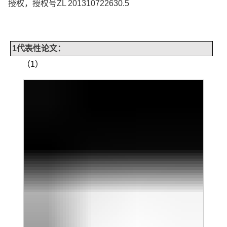
授权，授权号
ZL 201310722630.5
1
代表性
论文：
（
1
）