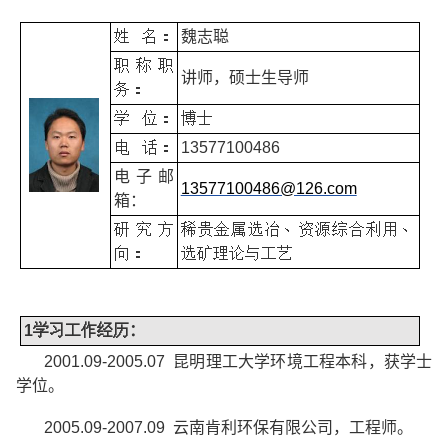
姓
名：
魏志聪
职称职
讲师，硕士生导师
务：
学
位：
博士
电
话：
13577100486
电子邮
13577100486@126.com
箱：
研究方
稀贵金属选冶、资源综合利用、
向：
选矿理论与工艺
1
学习工作经历
：
2001.09-2005.07
昆明理工大学环境工程本科，获学士
学位。
2005.09-2007.09
云南肯利环保有限公司，工程师。