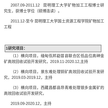
2007.09-2011.12
昆明理工大学矿物加工工程博士研
究生，获博士学位（硕博连读）。
2011.12-
至今
昆明理工大学国土资源工程学院矿物加工
工程
1
研究项目：
（
1
）
横向项目，缅甸佤邦勐冒县联合区低品位高砷金
矿高效回收试验开发研究，
2019.11-2020.12,
主持
（
2
）横向项目，景东难处理铜矿高效回收试验开发研
究，
2019.03-2019.12
，主持
（
3
）横
向
项
目，
西
藏
昌都
县
昂
青难
处理
银
多
金
属矿
的
高
效
回收
试
验开
发研
究，
2019.09-2020.12
，主持