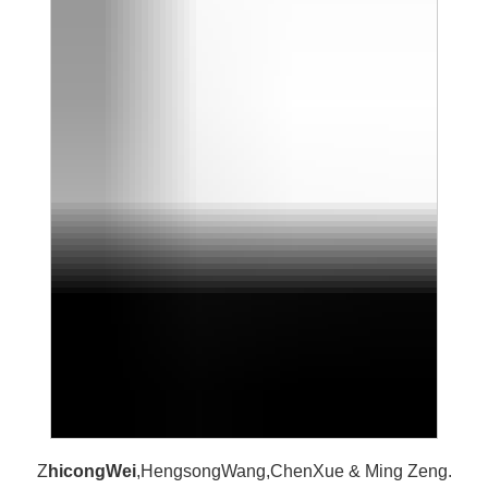
Z
hicong
Wei
,
Hengsong
Wang,
ChenXue & Ming Zeng.