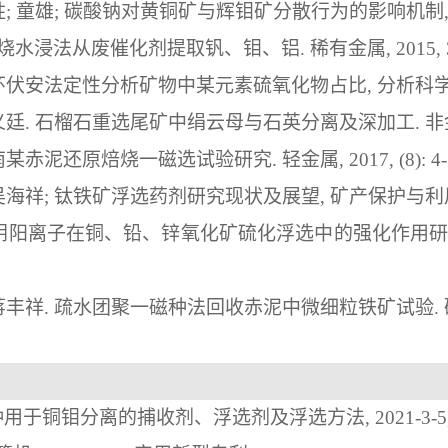
胜
; 
童雄
;
碳酸钠对黄铜矿与辉钼矿分散行为的影响机制
烧水浸法从废催化剂提取钒、钼、铝
. 
稀有金属
, 2015,
环伏安法定性分析矿物中某元素硫氧化物占比
,
分析科
义廷
. 
石榴石重选尾矿中绢云母与石英分离及深加工
. 
非
南某赤泥还原焙烧一磁选试验研究
. 
轻金属
, 2017, (8): 4
吴海祥
; 
钛铁矿浮选药剂研究现状及展望
,
矿产保护与利
阴阳离子在铜、铅、锌氧化矿硫化浮选中的强化作用
蒋丰祥
. 
疏水团聚一磁种法回收赤泥中微细粒铁矿试验
. 
种用于铜钼分离的捕收剂、浮选剂及浮选方法
, 2021-3-5