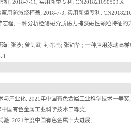
筛机
,
 2018-7-11, 
实用新型专利
,
CN201821090509.X
验室用防溅烧杯盖
,
 2018-7-3, 
实用新型专利
,
CN2018210
游志程
; 
一种分析检测磁介质磁力捕获磁性颗粒特征的
延海
; 
张波
; 
曾剑武
; 
孙东亮
; 
张铂华
 ; 
一种应用脉动高梯
.8
术与产业化
,
20
21
年
中国有色金属工业科学技术
一
等奖
;
年
中国有色金属工业科学技术二等奖
;
试验
,
2021
年度中国有色金属十大进展
;