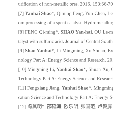
urification
of non-metallic ores
, 2016, 153:66-70
[
7] 
Yanhai Shao
*, Qiming Feng, Yun Chen, L
om processing of a spent catalyst. Hydrometallu
[
8] 
FENG Qi-ming*, 
SHAO Yan-hai
, OU Le-mi
talyst with sulfuric acid. Journal of Central So
[
9] 
Shao Yanhai
*, Li Mingming, Xu Shuan, Ext
nology Part A: Energy Science and Research, 2
[
10] 
Mingming Li, 
Yanhai Shao
*, Shuan Xu, C
Technology Part A: Energy Science and Researc
[
11] 
Fengxiang Jiang, 
Yan
h
ai Shao
*, Mingming
cation Science and Technology Part A: Energy S
[
12] 
冯其明
*, 
邵延海
, 
欧乐明
, 
张国范
, 
卢毅屏