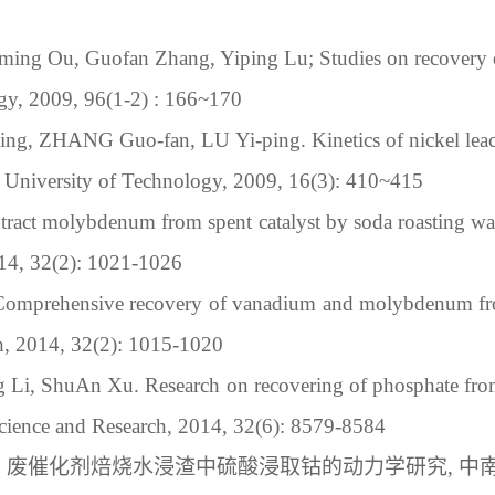
eming Ou, Guofan Zhang, Yiping Lu
;
 Studies on recovery 
rgy, 2009, 96(1-2) : 166~170
ng, ZHANG Guo-fan, LU Yi-ping. Kinetics of nickel leachi
uth University of Technology, 2009, 16(3): 410~415
ract molybdenum from spent catalyst by soda roasting wa
014, 32(2): 1021-1026
omprehensive recovery of vanadium and molybdenum from
h, 2014, 32(2): 1015-1020
 Li, ShuAn Xu. Research on recovering of phosphate from
cience and Research, 2014, 32(6): 8579-8584
. 
废催化剂焙烧水浸渣中硫酸浸取钴的动力学研究
,
中