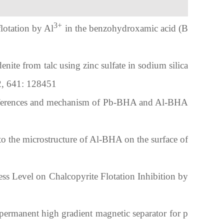
3+
flotation by Al
 in the benzohydroxamic acid (B
nite from talc using zinc sulfate in sodium silica
2, 641
:
 128451
fferences and mechanism of Pb-BHA and Al-BHA 
to the microstructure of Al-BHA on the surface of 
ess Level on Chalcopyrite Flotation
Inhibition by 
permanent high gradient magnetic separator for p