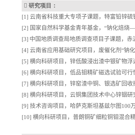

研究项目
：
[1]
云南省科技重大专项子课题，
特富铅锌硫
[
2] 
国家自然科学基金青年基金，“钠化焙烧
[
3
]
中国地质调查局地质调查项目子课题，赤
[
4
] 
云南省应用基础研究项目，废催化剂“钠
[
5] 
横向科研项目，
锌低酸浸出渣中银矿物浮
[
6] 
横向科研项目，
低品钼精矿磁选试验可行
[7] 
横向科研项目，锌窑渣中铜、银选矿回收
[
8] 
横向科研项目，云铜集团技术中心锌铟研
[
9] 
技术咨询项目，哈萨克斯坦基兹尔图
100
[
10] 
横向科研项目，普朗铜矿细粒铜钼混合