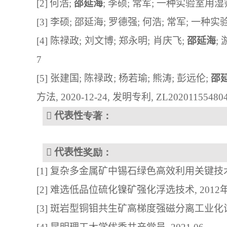
[2]
何浩
;
邵延海
;
李硕
;
常军
;
一种实验室用湿
[
3] 
李硕
; 
邵延海
; 
罗德强
; 
何浩
; 
常军
;
一种实
[
4] 
陈禄政
; 
刘文博
; 
郑永明
; 
肖庆飞
; 
邵延海
; 
7
[
5
] 
张建国
; 
陈禄政
; 
杨若瑜
; 
熊涛
; 
彭远伦
; 
邵
方法
, 2020-12-24, 
发明专利
, 
ZL
202011554804

代表性
专
著
：

代表性
奖励
：
[
1] 
复杂多金属矿中锡石绿色高效利用关键技
[
2
] 
难选低品位硫化镍矿强化浮选技术
,
 2012
[
3] 
斑岩型铜钼共生矿高梯度强磁分离工业化