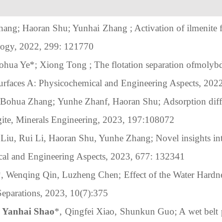
Zhang; Haoran Shu; Yunhai Zhang ; Activation of
ilmenite 
ogy, 2022, 299: 121770
ohua Ye
*
; Xiong Tong ; The flotation separation ofmolybde
urfaces A: Physicochemical and Engineering Aspects, 202
 
Bohua Zhang; 
Yunhe Zhanf, 
Haoran Shu;
Adsorption di
gite
, Minerals Engineering, 2023, 197:108072
e Liu, Rui Li, Haoran Shu, Yunhe Zhang
; 
Novel insights in
cal and Engineering Aspects, 202
3
, 6
77
:
 1
32341
*, Wenqing Qin
,
 Luzheng Chen
; 
Effect of the Water Hardn
Separations
, 2023, 10(7):
375
 
Yanhai Shao
*
, Qingfei Xiao, Shunkun Guo
; 
A wet belt 