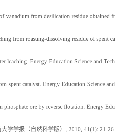
of vanadium from desilication residue obtained fr
ng from roasting-dissolving residue of spent ca
ter leaching. Energy Education Science and Tech
 spent catalyst. Energy Education Science and 
 phosphate ore by reverse flotation. Energy Edu
南大学学报（自然科学版）
, 2010, 41(1): 21-26