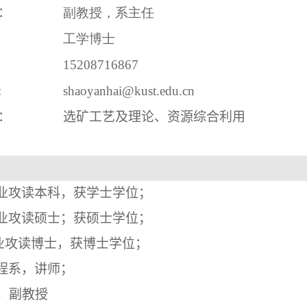
：
副教授
，
系主任
工学博士
1
5208716867
:
s
haoyanhai@kust.edu.cn
：
选矿工艺及理论、资源综合利用
业攻读本科，获学士学位；
业攻读硕士；获
硕士
学位；
业攻读博士，获博士学位；
程系，讲师；
，副教授