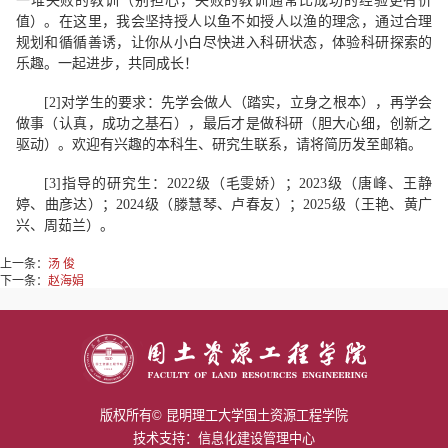
一堆失败的教训
（
别担心，失败的教训通常比成功的经验更有价
值
）。在这里，
我会坚持
授人以鱼不如授人以渔
的理念
，
通过
合理
规划和循
循善诱
，让你从小
白尽快
进入科研状态，体验
科研
探索的
乐趣
。一起进步，
共同
成长！
[2]
对学生
的要求
：
先学会
做人
（
踏实
，立身之根本），
再学会
做事
（认真，成功之基石），
最后才是
做科研
（胆大心细，创新之
驱动）
。欢迎有兴趣的本科生、研究生联系
，
请将简历发至邮箱
。
[3]
指导的
研究
生
：
2022
级
（
毛雯娇
）
；
2023
级
（
唐峰、王静
婷、曲彦达
）
；
2024
级
（滕慧琴、卢春友）
；
202
5
级（王艳、黄广
兴、周茹兰）
。
上一条：
汤 俊
下一条：
赵海娟
版权所有© 昆明理工大学国土资源工程学院
技术支持：信息化建设管理中心