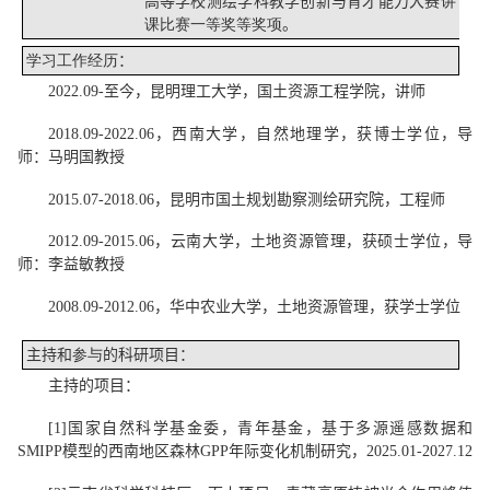
高等学校测绘学科教学创新与育才能力大赛
讲
课比赛一等奖等奖项
。
学习工作经历
：
2022.
0
9-
至今
，
昆明理工大学
，
国土资源工程学院
，
讲师
2018.
0
9-2022.
0
6
，
西南大学
，
自然地理学
，
获博士学位，导
师：马明国
教授
2015.
0
7-2018.
0
6
，
昆明市国土规划勘察测绘研究院
，
工程师
2012.
0
9-2015.
0
6
，
云南大学
，
土地资源管理
，
获硕士学位，导
师：
李益敏
教授
2008.
0
9-2012.
0
6
，
华中农业大学
，
土地资源管理
，
获学士学位
主持和
参与
的
科研项目：
主持的项目：
[1]
国家自然科学基金委，青年
基金
，基于多源遥感数据和
SMIPP
模型的西南地区森林
GPP
年际变化机制研究，
2025.01-2027.12