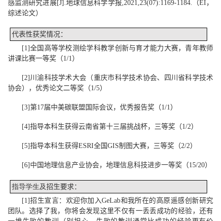
感监测研究进展
[J].
地球信息科学学报
,2021,23(07):1169-1184.
（
EI
，
综述论文
）
代表性获奖情况：
[1]
全国高等学校测绘学科教
学创新
与育才能力大赛
，
青年教师
讲课
比赛
一等奖
（
1/1
）
[2]
川
渝
科技
学术
大会
（重庆市科学技术协会、四川省科学技术
协会），
优秀论文二等奖
（
1/5
）
[3]
第
17
届中美碳联盟
国际会议
，
优秀报告奖
（
1/1
）
[4]
指导本科生获得云南省第十三届挑战杯
，
三等奖（
1/2
）
[5]
指导本科生获得
ESRI
全国
GIS
制图大赛
，
三等奖（
2/2
）
[6]
中国地理信息产业协会
，
地理信息科技进步一等奖
（
15/20
）
指导学生及
招生要求：
[1]
招生宣言
：
欢迎你加入
GeLab
和我所在的高原遥感创新研究
团队
。
选择了我，你将会发现这里
不仅有
一丢
丢
成功的经验
，还有