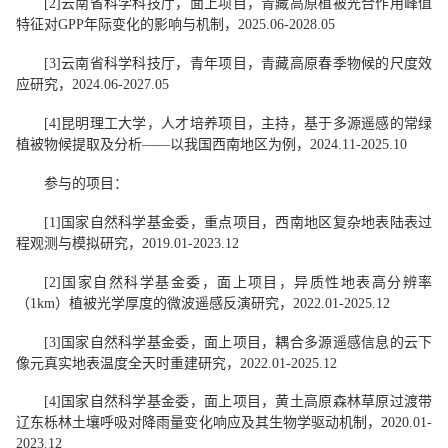
[2]
云南省科学科技厅，面上项目，
青藏高原植被光合作用峰值
特征对
GPP
年际变化的影响与机制
，
2025.
0
6-2028.
0
5
[
3
]
云南省科学科技厅，青年项目，青藏高原春季物候的尺度效
应研究，
2024.06-2027.05
[4]
昆明理工大学，人
才
培
养
项目，主持，
基于多源遥感的常绿
植被物候提取及分析——以我国西南地区为例
，
2024.11-2025.10
参与
的项目：
[1]
国家自然科学基金
委，
重点项目，西南地区复杂地表
陆表过
程
观测与模拟研究，
2019.01
-
2023.12
[2]
国家自然科学基金委，面上项目，异质性地表高分辨率
（
1km
）植被光学厚度的微波遥感反演研究，
2022.01-2025.12
[3]
国家自然科学基金委，面上项目，耦合多源遥感信息的云下
像元真实地表温度全天时重建研究，
2022.01-2025.12
[4]
国家自然科学基金委，面上项目，黄土高原森林草原过渡带
辽东栎林土壤呼吸对降雨量变化响应及其生物学驱动机制，
2020.01-
2023.12