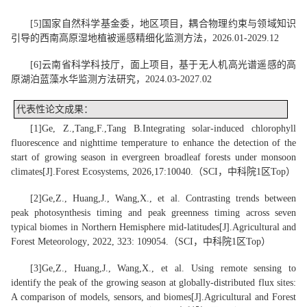
[5]
国家自然科学基金委，
地区项目
，
耦合物理约束与领域知识
引导的西南高原湿地植被遥感精细化监测方法
，
2026.01-2029.12
[6]
云南省科学科技厅，面上项目
，
基于无人机高光谱遥感的高
原湖泊蓝藻水华监测方法研究，
2024.03-2027.0
2
代表性
论文
成果：
[1]
Ge, Z.
,
Tang
,
F
.,
Tang B
.
Integrating solar-induced chlorophyll
fluorescence and nighttime temperature to enhance the detection of the
start of growing season in evergreen broadleaf forests under monsoon
climates
[J].
Forest Ecosystems
, 202
6
,
17
:
10040
.
（
SCI
，中科院
1
区
Top
）
[
2
]
Ge
,
Z
.
, Huang
,
J
.
, Wang
,
X
.
, et al. Contrasting trends between
peak photosynthesis timing and peak greenness timing across seven
typical biomes in Northern Hemisphere mid-latitudes[J].
Agricultural and
Forest Meteorology
, 2022, 323: 109054.
（
SCI
，中科院
1
区
Top
）
[
3
]
Ge
,
Z
.
, Huang
,
J
.
, Wang
,
X
.
, et al. Using remote sensing to
identify the peak of the growing season at globally-distributed flux sites:
A comparison of models, sensors, and biomes[J].
Agricultural and Forest