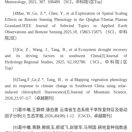
Meteorology
, 2021, 307: 108489.
（
SCI
，中科院
1
区
Top
）
[
4
Mao
, W.,
Ge, Z.*
, Chen, Y., et al.
Exploration of Spatial Scaling
Effects on Remote Sensing Phenology in the Qinghai-Tibetan Plateau
Grassland
.
IEEE Journal of Selected Topics in Applied Earth
Observations and Remote Sensing
.
2025,
18, 15863-15875.
（
SCI
，
中科
院
2
区
）
[
5
]
Ge, Z.
, Wang, J., Tang, B., et al.
Ecosystem drought recovery
and its driving factors in southwest China
[J].
Journal of
Hydrology:
Regional Studies
, 2025, 62,
102780
.
（
SCI
，
中科院
2
区
Top
）
[
6
]
Tang
,
F
.
,
Ge
,
Z
.
*
, Tang, B., et al.
Mapping vegetation phenology
and its response to climate change in Southwest China using solar-
induced chlorophyll fluorescence
[J].
Journal of Mountain Science
,
202
6
,
23
,
97-117
.
（
卓越期刊
）
[
7
]
葛中曦
,
王静婷
,
唐伯惠
.
云南省生态系统干旱恢复特征及驱动
因子分析
[J].
生态学报
,202
6
,
46
(0
8
):1-1
2
.
（
CSCD
，卓越期刊
）
[
8
]
葛中曦
,
黄静
,
赖佩玉
,
郝斌飞
,
赵银军
,
马明国
.
耕地复种指数遥