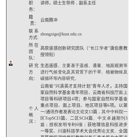
职
讲师，硕士生导师
，
副系主任
务
：
籍
云南腾冲
贯
：
联系
zhongxige@kust.edu.cn
方式
:
所在
高原遥感创新研究团队（
“长江学者”
唐伯惠教
团
授
领衔）
队：
研究
生态遥感
。主要基于遥感、通量、地面观测等
方
进行气候变化及其背景下的干旱、植被物候及
向
：
碳循环等内容研究。
云南省“兴滇英才支持计划”青年人才。主持国
家自然科学基金青年项目、云南省科技厅
面上
项目等科研项目
4
项；参与国家自然科学基金
重点项目、面上项目、地区项目等
6
项。以第
个人
一
/
通讯作者发表
论文
论文
13
篇
，其中中科院一
概
区
Top
SCI
3
篇、二区
SCI
4
篇
、
中文
卓越期刊
3
况：
篇
；授权发明
专利
6
项；
获地理信息科技进步
一等奖、
川渝
科技
学术
大会
优秀论文
奖
、
全国