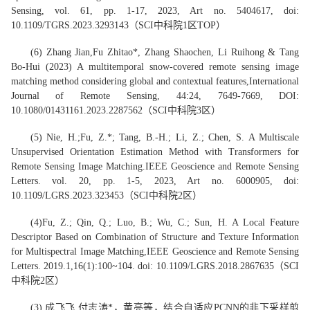
Sensing
, vol. 61, pp. 1-17, 2023, Art no. 5404617, doi:
10.1109/TGRS.2023.3293143
（
SCI中科院
1
区TOP
）
(
6
) Zhang Jian,
Fu Zhitao
*
, Zhang Shaochen, Li Ruihong & Tang
Bo-Hui (2023) A multitemporal snow-covered remote sensing image
matching method considering global and contextual features,
International
Journal of Remote Sensing
, 44:24, 7649-7669, DOI:
10.1080/01431161.2023.2287562
（SCI中科院3区）
(
5
) Nie, H.;
Fu, Z.
*
; Tang, B.-H.; Li, Z.; Chen, S. A Multiscale
Unsupervised Orientation Estimation Method with Transformers for
Remote Sensing Image Matching.
IEEE Geoscience and Remote Sensing
Letters
. vol. 20, pp. 1-5, 2023, Art no. 6000905, doi:
10.1109/LGRS.2023.323453
（SCI中科院2区）
(
4
)
Fu, Z.
; Qin, Q.; Luo, B.; Wu, C.; Sun, H. A Local Feature
Descriptor Based on Combination of Structure and Texture Information
for Multispectral Image Matching,
IEEE Geoscience and Remote Sensing
Letters
. 2019.1
,
16(1):100~104. doi: 10.1109/LGRS.2018.2867635
（SCI
中科院2区）
(
3
) 成飞飞
,
付志涛
*
，黄亮等，结合自适应PCNN的非下采样剪