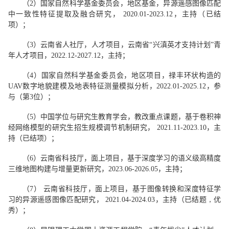
（
2
）国家自然科学基金委员会，地区基金，
异源遥感图像匹配
中一致性特征提取及融合研究
， 2
020.01
-
2023.12
，
主持
（已结
项）；
（
3
）云南省人社厅，人才项目，云南省“兴滇英才支持计划”青
年人才项目，20
22
.
12
-20
27
.
12
，主持；
（
4
）国家自然科学基金委员会，地区项目，禄丰环状构造的
UAV数字地貌建模及地表特征测量模拟分析，2
022.01-2025.12
，参
与（第3位）；
（
5
）中国学位与研究生教育学会，教改重点课题，基于卷积神
经网络模型的研究生招生规模调节机制研究， 2
021.11
-2
023.10
，主
持（已结项）；
（
6
）云南省科技厅，面上项目，基于深度学习的语义级高精度
三维地图构建与增量更新研究，20
23
.
06
-20
26
.
05
，主持；
（
7
） 云南省科技厅，面上项目，基于图像转换和深度特征学
习的异源遥感图像匹配研究， 20
21
.
0
4-20
24
.
0
3，主持（已结题
，
优
秀
）；