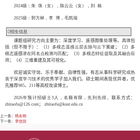
2024级：朱 珠（女），陈云云（女），刘 栋
2025级：郭方林，李 博，毛凯瑞

招生信息
课题组研究方向主要为：
深度学习、遥感图像处理等。具体
包
括（但不限于）：（1）
多模态遥感云层去除与云下重建
；（2）
多
模态
遥感
潜在同名点检测与匹配
；（
3
）
多模态特征提取及其融合应
用
；（4）三维重建及其可视化。
欢迎诚实守信、乐于奉献、自律性强，有志从事科学研究
或热
衷于深度学习技术
的优秀学子加入我们。硕士期间表现优异者，优
先推荐9
85
、2
11
等高校攻读博士。
2026年预计招硕士3人，
名额有限，先到先得。
联系方式：
zhitaofu@126.com； zhitaofu
@kust.edu.cn
上一条：
杨永明
下一条：
李佳田