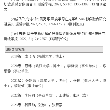
切波遥感影像融合[J].
测绘学报
, 2021, 50(10):
1380-1389. (
EI期刊论
文
)
(
2)
成飞飞,付志涛*,黄亮等
,
深度学习在光学和SAR影像融合研究
进展[J].
遥感学报
,
2022,26(09):1744-1756.
(EI
期刊论文
)
(
1)
付志涛
,
基于结构信息的异源遥感图像局部特征描述符研究
,
测绘学报
, 2022, 51(12): 2557. (EI
期刊论文
)

指导研究生
2
019
级：成飞飞
（
福州大学，博士
）
2
020
级：聂
韩
（
武汉大学，博士
）
，李梓谦
（
事业单位
）
，陈
思静
（
事业单位
）
2
021
级：张韶琛
（
武汉大学，博士
）
，张
健
（
郑州大学，博
士
）
，黎瑞虹
（
事业单位
）
2
022
级：李伟同
（
事业单位
）
，王建新，张
珂（女）
2
023
级：嵇娅帅，张歆山，张智豪