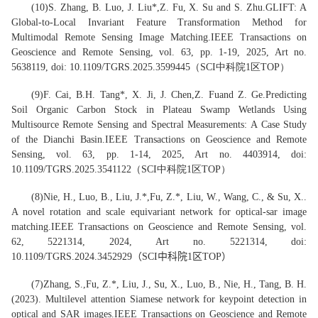
(1
0
)
S. Zhang, B. Luo, J. Liu
*
,
Z. Fu
, X. Su and S. Zhu
.
GLIFT: A
Global-to-Local Invariant Feature Transformation Method for
Multimodal Remote Sensing Image Matching
.
IEEE Transactions on
Geoscience and Remote Sensing
, vol. 63, pp. 1-19, 2025, Art no.
5638119, doi: 10.1109/TGRS.2025.3599445
（
SCI中科院1区TOP
）
(
9
)
F. Cai, B.
H. Tang
*
, X. Ji, J. Chen,
Z. Fu
and Z. Ge
.
Predicting
Soil Organic Carbon Stock in Plateau Swamp Wetlands Using
Multisource Remote Sensing and Spectral Measurements: A Case Study
of the Dianchi Basin
.
IEEE Transactions on Geoscience and Remote
Sensing
, vol. 63, pp. 1-14, 2025, Art no. 4403914, doi:
10.1109/TGRS.2025.3541122
（
SCI中科院1区TOP
）
(
8
)
Nie, H., Luo, B., Liu, J.
*
,
Fu, Z.
*
, Liu, W., Wang, C., & Su, X..
A novel rotation and scale equivariant network for optical-sar image
matching.
IEEE Transactions on Geoscience and Remote Sensing
, vol.
62, 5221314, 2024, Art no. 5221314, doi:
10.1109/TGRS.2024.3452929（
SCI中科院
1
区TOP
）
(
7
)
Zhang, S.,
Fu, Z.*
, Liu, J., Su, X., Luo, B., Nie, H., Tang, B. H.
(2023). Multilevel attention Siamese network for keypoint detection in
optical and SAR images.
IEEE Transactions on Geoscience and Remote