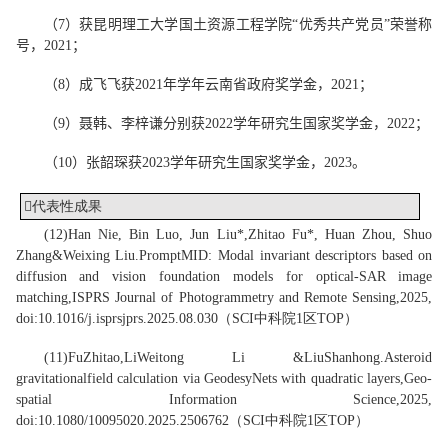
（
7
）获昆明理工大学国土资源工程学院“优秀共产党员”荣誉称
号，202
1
；
（
8
）成飞飞获2
021
年学年云南省政府奖学金，2
021
；
（
9
）聂韩、李梓谦分别获2
022
学
年研究生国家奖学金
，2
022
；
（
10
）张韶琛获2
023
学
年研究生国家奖学金
，2
023
。

代表性成果
(1
2
)
Han Nie, Bin Luo, Jun Liu
*
,
Zhitao Fu
*
, Huan Zhou, Shuo
Zhang
&
Weixing Liu
.
PromptMID: Modal invariant descriptors based on
diffusion and vision foundation models for optical-SAR image
matching,
ISPRS Journal of Photogrammetry and Remote Sensing
,
2025,
doi:
10.1016/j.isprsjprs.2025.08.030
（
SCI中科院1区TOP
）
(1
1
)
Fu
Zhitao
,
Li
Weitong Li &
Liu
Shanhong
.
Asteroid
gravitational
field calculation via GeodesyNets with quadratic layers,
Geo-
spatial Information Science
,
2025,
doi:
10.1080/10095020.2025.2506762
（
SCI中科院1区TOP
）