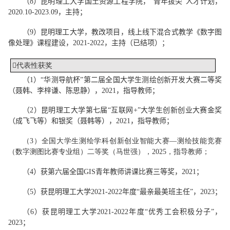
（
8
）
昆明理工大学国土资源工程学院，“青年拔尖”人才计划，
2
020.10
-20
23.0
9，主持；
（
9
）昆明理工大学，教改项目，线上线下混合式教学《数字图
像处理》课程建设，2
021
-
2022
，主持（已结项）；

代表性获奖
（1）“华测导航杯”第二届全国大学生测绘创新开发大赛二等奖
（聂韩、李梓谦、陈思静），2
021
，指导教师；
（
2
）昆明理工大学第七届“互联网+”大学生创新创业大赛金奖
（成飞飞等）和银奖（聂韩等），2
021
，指导教师；
（
3
）
全国大学生测绘学科创新创业智能大赛—测绘技能竞赛
（数字测图比赛专业组）二等奖（马世强），2025，指导教师；
（
4
）获第六届全国GIS青年教师讲课比赛三等奖，2
021
；
（
5
）获昆明理工大学2
021-2022
年度“最亲最美班主任”，2
023
；
（
6
）获昆明理工大学2
021-2022
年度“优秀工会积极分子”，
2
023
；