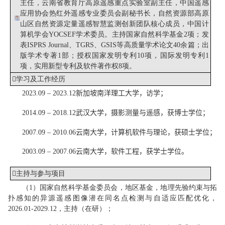
主任，
云南省教育厅高原遥感重点实验室副主任，中国遥感
应用协会热红外遥感专业委员会副秘书长，自然资源部高原
山区自然资源定量遥感智慧监测创新团队
核心成员，
中国计
算机学会YOCSEF学术
委员
。
主持国家自然科学基金
2项
；
发
表
ISPRS Journal、
TGRS、
GSIS
等
高质量
学术论文
4
0
余
篇；出
版学术专著1部；授权
国家
发明专利
10
项
，
国际发明专利1
项
，
实用新型专利及软件著作权
8
项。

学习
及工作
经历
2
023
.
09 – 2023.12
新加坡南洋理工大学，访学；
2
014
.
09 – 2018.12
武汉大学，摄影测量与遥感，获博士学位；
2
007
.
09 – 2010.06
云南大学
，计算机软件与理论，
获硕士学位；
2
003
.
09 – 2007.06
云南大学，软件工程，获学士学位。

主持与参与
项目
（
1
）国家自然科学基金委员会，地区基金，
地理先验约束与拓
扑感知的异源遥感图像潜在同名点检测与自适应匹配优化
，
202
6
.01-202
9
.12，
主持
（
在研
）；