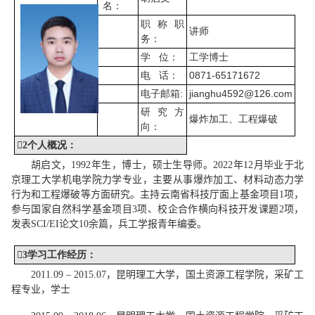
名：
职称职
讲师
务
：
工学博士
学
位
：
0871-65171672
电
话
：
j
ianghu
4592@126.com
电子邮箱:
研究方
爆炸加工
、
工程爆破
向：

2
个人概况
：
胡启文，
1992
年生，博士，硕士生导师。
2022
年
12
月毕业于北
京理工大学机电学院力学专业，主要从事爆炸加工、材料动态力学
行为和工程爆破等方面研究。主持云南省科技厅面上基金项目
1
项，
参与国家自然科学基金项目
3
项、校企合作横向科技开发课题
2
项，
发表
SCI/EI
论文
10
余
篇，兵工学报青年编委。

3
学习工作经历
：
2011.09 ‒ 2015.07
，昆明理工大学，国土资源工程学院，采矿工
程专业，学士