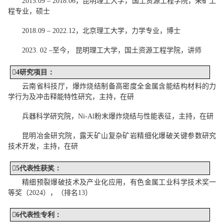
2015.09 ‒ 2018.06
，昆明理工大学，国土资源工程学院，采矿工
程专业，硕士
2018.09 ‒ 2022.12
，北京理工大学，力学专业，博士
2023. 02 ‒
至今，
昆明理工大学，国土资源工程学院，讲师

4
研究项目：
云南省科技厅，
爆炸烧结制备高密度全金属含
能结构
材料的力
学行为
及冲击释
能特性研究
，主持，在
研
兵器科学研究院，
Ni-Al
粉末爆炸烧结与性能表征
，主持，在
研
昆明冶金研究院，
露天矿山复杂矿岩精细化爆破关键参数研究
技术开发
，主持，在
研

5
代表性
获奖：
精细预裂爆破技术及产业化应用
，有色金属工业科学技术奖一
等奖
（
2
024
），（排名
1
3
）

6
代表性
专利：