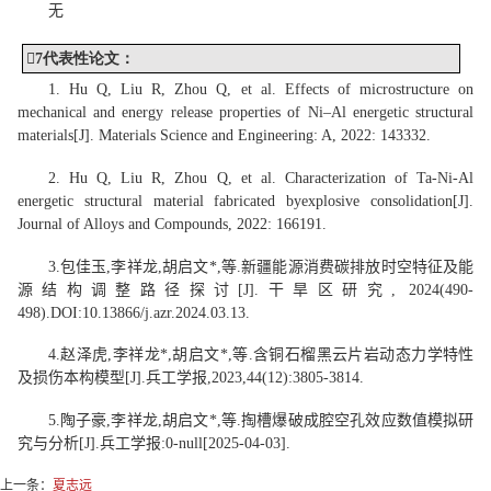
无

7
代表性
论文：
1. Hu Q, Liu R, Zhou Q, et al. Effects of microstructure on
mechanical and energy release properties of Ni–Al energetic structural
materials[J]. Materials Science and Engineering: A, 2022: 143332.
2. Hu Q, Liu R, Zhou Q, et al. Characterization of Ta-Ni-Al
energetic structural material fabricated by
explosive consolidation[J].
Journal of Alloys and Compounds, 2022: 166191.
3.
包佳玉
,
李祥龙
,
胡启文
*
,
等
.
新疆能源消费碳排放时空特征及能
源结构调整路径探讨
[J].
干旱
区研究
, 2024(490-
498).
DOI:10.13866/j.azr
.2024.03.13.
4.
赵泽虎
,
李祥龙
*
,
胡启文
*
,
等
.
含铜石榴黑云片岩动态力学特性
及
损伤本构模型
[J].
兵工学报
,2023,44(12):3805-3814.
5
.
陶子豪
,
李祥龙
,
胡启文
*
,
等
.
掏槽爆破
成腔空孔效应
数值模拟研
究与分析
[J].
兵工学报
:0-
null[
2025-04-03].
上一条：
夏志远