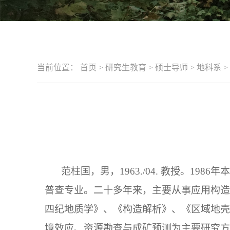
当前位置：
首页
>
研究生教育
>
硕士导师
>
地科系
>
范柱国，男，
1963./04.
教授。
1986
年本
普查专业。二十多年来，主要从事应用构造
四纪地质学》、《构造解析》、《区域地壳
境效应、资源勘查与成矿预测为主要研究方