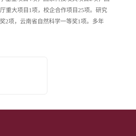
厅重大项目
1
项，校企合作项目
25
项。研究
奖
2
项，
云南省自然科学一等奖
1
项。多年