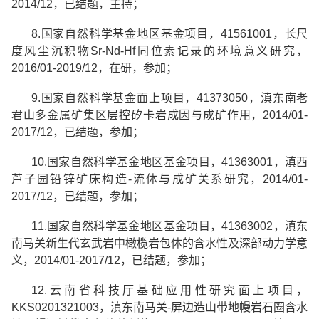
2014/12
，已结题，主持；
8.
国家自然科学基金地区基金项目，
41561001
，长尺
度风尘沉积物
Sr-Nd-Hf
同位素记录的环境意义研究，
2016/01-2019/12
，在研，参加；
9.
国家自然科学基
金面上项目，
41373050
，滇东南老
君山多金属矿集区层控矽卡岩成因与成矿作用，
2014/01-
2017/12
，已结题，参加；
10.
国家自然科学基金
地区基金项目，
41363001
，滇西
芦子园铅锌矿床构造
-
流体与成矿关系研究，
2014/01-
2017/12
，已结题，参加；
11.
国家自然科学基金
地区基金项目，
41363002
，滇东
南马关新生代玄武岩中橄榄岩包体的含水性及深部动力学意
义，
2014/01-2017/12
，已结题，参加；
12.
云南省科技厅基础应用性研究
面上项目，
KKS0201321003
，滇东南马关
-
屏边造山带地幔岩石圈含水