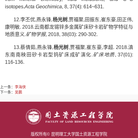
isotopes.
Acta Geochimica
, 8, 37(4): 614~631.
12.
李丕优
,
燕永锋
,
杨光树
,
贾福聚
,
田振东
,
崔东豪
,
田正伟
,
康明敏
. 2018.
云南都龙锡锌多金属矿床矽卡岩矿物学特征与
地质意义
.
矿物学报
, 2018, 38(03): 290-302.
13.
蔡倩茹
,
燕永锋
,
杨光树
,
贾福聚
,
崔东豪
,
李超
. 2018.
滇
东南南秧田矽卡岩型钨矿床成矿演化
.
矿床地质
, 37(01):
116-136.
上一条：
李海侠
下一条：
吴鹏
版权所有© 昆明理工大学国土资源工程学院