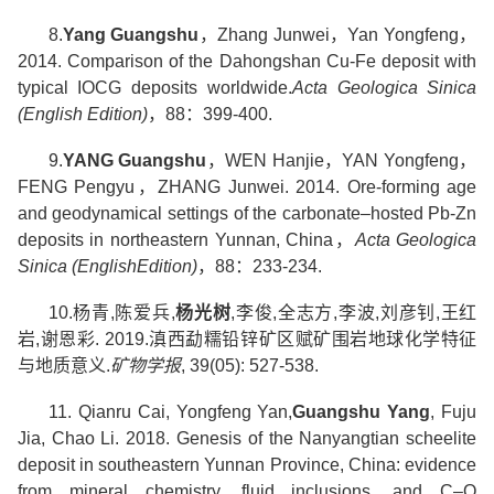
8.
Yang Guangshu
，
Zhang Junwei
，
Yan Yongfeng
，
2014. Comparison of the Dahongshan Cu-Fe deposit with
typical IOCG deposits worldwide.
Acta Geologica Sinica
(English Edition)
，
88
：
399-400.
9.
YANG Guangshu
，
WEN Hanjie
，
YAN Yongfeng
，
FENG Pengyu
，
ZHANG Junwei. 2014. Ore-forming age
and geodynamical settings of the carbonate–hosted Pb-Zn
deposits in northeastern Yunnan, China
，
Acta Geologica
Sinica (EnglishEdition)
，
88
：
233-234.
10.
杨青
,
陈爱兵
,
杨光树
,
李俊
,
全志方
,
李波
,
刘彦钊
,
王红
岩
,
谢恩彩
. 2019.
滇西勐糯铅锌矿区赋矿围岩地球化学特征
与地质意义
.
矿物学报
, 39(05): 527-538.
11. Qianru Cai, Yongfeng Yan,
Guangshu Yang
, Fuju
Jia, Chao Li. 2018. Genesis of the Nanyangtian scheelite
deposit in southeastern Yunnan Province, China: evidence
from mineral chemistry, fluid inclusions, and C–O