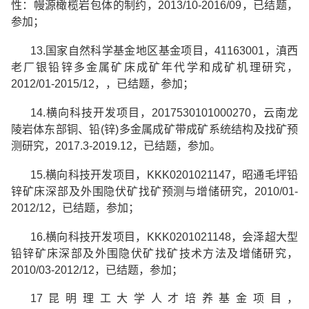
性：幔源橄榄岩包体的制约，
2013/10-2016/09
，已结题，
参加；
13.
国家自然科学基金
地区基金项目，
41163001
，滇西
老厂银铅锌多金属矿床成矿年代学和成矿机理研究，
2012/01-2015/12
，，已结题，参加；
14.
横向
科技开发项目，
2017530101000270
，云南龙
陵岩体东部铜、铅
(
锌
)
多金属成矿带成矿系统结构及找矿预
测研究，
2017.3-2019.12
，已结题，参加。
15.
横向
科技开发项目，
KKK0201021147
，昭通毛坪铅
锌矿床深部及外围隐伏矿找矿预测与增储研究，
2010/01-
2012/12
，已结题，参加；
16.
横向
科技开发项目，
KKK0201021148
，会泽超大型
铅锌矿床深部及外围隐伏矿找矿技术方法及增储研究，
2010/03-2012/12
，已结题，参加；
17
昆明理工大学人才培养基金项目，