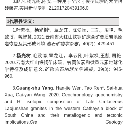
3.
赵凡
,
杨光树
,
陈安
.
一种用于全尺寸模型试验的大型落
砂装置
.
实用新型专利
, ZL201720439106.0.
1
代表性
论文：
1.
叶紫枫，
杨光树
*
，覃龙江，陈爱兵，王凯，周艳，毛
致博，戴智慧
. 2021.
云南省大红山铁铜矿床含矿变质岩系原
岩恢复及其形成环境
.
岩石矿物学杂志
，
40(2)
：
429-451.
2.
杨光树
,
毛致博
,
覃龙江，李云刚
,
叶紫枫
,
王凯
,
周艳
.
2020.
云南大红山铁铜矿床碳、氧同位素和微量元素地球化
学特征及成矿意义
.
矿物岩石地球化学通报
，
39(3)
：
945-
960.
3.
Guang-shu Yang
, Han-jie Wen, Tao Ren*, Sai-hua
Xua, Cai-yan Wang. 2020. Geochronology, geochemistry
and Hf isotopic composition of Late Cretaceous
Laojunshan granites in the western Cathaysia block of
South China and their metallogenic and tectonic
implications.
Ore Geology