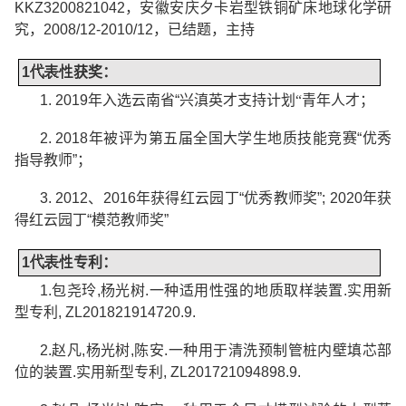
KKZ3200821042
，安徽安庆夕卡岩型铁铜矿床地球化学研
究，
2008/12-2010/12
，已结题，主持
1
代表性
获奖：
1. 2019
年入选云南省
“
兴滇英才支持计划“
青年人才
；
2. 2018
年被评为第五届全国大学生地质技能竞赛
“
优秀
指导教师
”
；
3. 2012
、
2016
年获得红云园丁
“
优秀教师奖
”; 2020
年获
得红云园丁
“
模范教师奖
”
1
代表性
专利：
1.
包尧玲
,
杨光树
.
一种适用性强的地质取样装置
.
实用新
型专利
, ZL201821914720.9.
2.
赵凡
,
杨光树
,
陈安
.
一种用于清洗预制管桩内壁填芯部
位的装置
.
实用新型专利
, ZL201721094898.9.