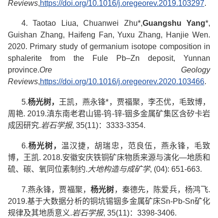
Reviews
,
https://doi.org/10.1016/j.oregeorev.2019.103297
.
4. Taotao Liua, Chuanwei Zhu*,
Guangshu Yang
*,
Guishan Zhang, Haifeng Fan, Yuxu Zhang, Hanjie Wen.
2020. Primary study of germanium isotope composition in
sphalerite from the Fule Pb–Zn deposit, Yunnan
province.
Ore Geology
Reviews
,
https://doi.org/10.1016/j.oregeorev.2020.103466
.
5.
杨光树，
王凯，燕永锋
*
，贾福聚，李丕优，毛致博，
周艳
. 2019.
滇东南老君山锡
-
钨
-
锌
-
铟多金属矿集区含矽卡岩
成因研究
.
岩石学报
, 35(11)
：
3333-3354.
6.
杨光树，
温汉捷，胡瑞忠，范良伍，燕永锋，毛致
博，王凯
. 2018.
安徽安庆铁铜矿床物质来源与演化
—
地质和
硫、碳、氧同位素制约
.
大地构造与成矿学
, (04): 651-663.
7.
燕永锋，贾福聚，
杨光树
，秦德先，陈爱兵，杨鸿飞
.
2019.
基于大数据分析的铜坑锡铟多金属矿床
Sn-Pb-Sn
矿化
规律及其地质意义
.
岩石学报
, 35(11)
：
3398-3406.