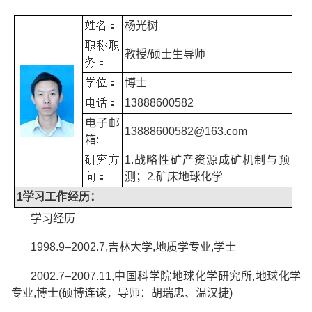
姓名：
杨光树
职称职
教授
/
硕士生导师
务：
学位：
博士
电话：
13888600582
电子邮
13888600582@163.com
箱
:
研究方
1.
战略性矿产资源成矿机制与预
向：
测；
2.
矿床地球化学
1
学习工作经历
：
学习经历
1998.9–2002.7,
吉林大学
,
地质学专业
,
学士
2002.7–2007.11,
中国科学院地球化学研究所
,
地球化学
专业
,
博士
(
硕博连读，导师：胡瑞忠、温汉捷
)