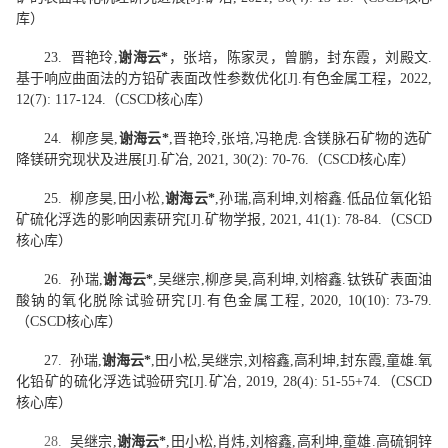
库）
23.
晋艳玲
,
谢海云
*
，张培，陈家灵，曾鹏，封东霞，刘殿文
.
基于响应曲面法的方铅矿表面改性参数优化
[J].
有色金属工程，
2022,
12(7): 117-124.
（
CSCD
核心库）
24.
柳彦昊
,
谢海云
*
,
晋艳玲
,
张培
,
冯艳虎
.
含镁脉石矿物的选矿
降镁研究现状及进展
[J].
矿冶
, 2021, 30(2): 70-76.
（
CSCD
核心库）
25.
柳彦昊
,
田小松
,
谢海云
*
,
孙瑞
,
高利坤
,
刘榕鑫
.
低品位氧化铅
矿硫化浮选的影响因素研究
[J].
矿物学报
, 2021, 41(1): 78-84.
（
CSCD
核心库）
26.
孙瑞
,
谢海云
*
,
吴继宗
,
柳彦昊
,
高利坤
,
刘榕鑫
.
钛铁矿表面油
酸钠的氧化脱除试验研究
[J].
有色金属工程
, 2020, 10(10): 73-79.
（
CSCD
核心库）
27.
孙瑞
,
谢海云
*
,
田小松
,
吴继宗
,
刘榕鑫
,
高利坤
,
封东霞
,
童雄
.
氧
化铅矿的硫化浮选试验研究
[J].
矿冶
, 2019, 28(4): 51-55+74.
（
CSCD
核心库）
28.
吴继宗
,
谢海云
*
,
田小松
,
肖炜
,
刘榕鑫
,
高利坤
,
童雄
.
高硫铜锌