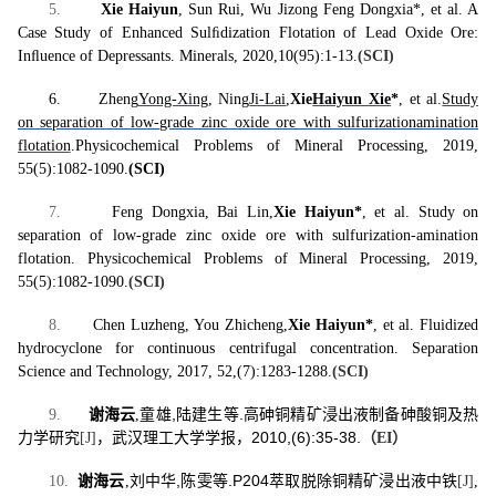
5.
Xie Haiyun
, Sun Rui, Wu Jizong Feng Dongxia*, et al. A
Case Study of Enhanced Sulﬁdization Flotation of Lead Oxide Ore:
In
ﬂ
uence of Depressants. Minerals, 2020,10(95):1-13.
(SCI)
6.
Zheng
Yong-Xing
, Ning
Ji-Lai
,
Xie
Haiyun Xie
*
, et al.
Study
on separation of low-grade zinc oxide ore with sulfurizationamination
flotation
.
Physicochemical Problems of Mineral Processing, 2019,
55(5):1082-1090.
(SCI)
7.
Feng Dongxia, Bai Lin,
Xie Haiyun*
, et al. Study on
separation of low-grade zinc oxide ore with sulfurization-amination
flotation. Physicochemical Problems of Mineral Processing, 2019,
55(5):1082-1090.
(SCI)
8.
Chen Luzheng, You Zhicheng,
Xie Haiyun*
, et al. Fluidized
hydrocyclone for continuous centrifugal concentration. Separation
Science and Technology, 2017, 52,(7):1283-1288.
(SCI)
,
.
9.
谢海云
,
童雄
陆建生等
高砷铜精矿浸出液制备砷酸铜及热
2010,(6):35-38.
力学研究
[J]
，武汉理工大学学报，
（
EI
）
,
.P204
10.
谢海云
,
刘中华
陈雯等
萃取脱除铜精矿浸出液中铁
[J]
,