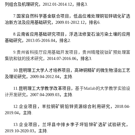
列组合及机理研究，
2012.01-2014.12
，排名
3.
7.
国家自然科学基金联合项目，低品位难处理铜铅锌硫化矿选
冶新方法及应用基础研究，
2009.01-2012.12
，排名
6.
8.
云南省应用基础研究项目，浮选法修复石油污染土壤的应用
基础研究，
2013.05-2016.04
，排名
2.
9.
贵州省科技厅应用基础开发项目，贵州晴隆锐钛矿预处理富
集钪和钛的技术研究，
2014.07-2016.06
，排名
3.
10.
昆明理工大学人才培养项目，
高砷铜精矿的微生物浸出工艺
及理论研究
，
2009.04-2012.04
，主持
.
11.
昆明理工大学教学改革项目，
基于
Matlab
的大学教学实验设
，
计开发研究
2007.04-2009.03
，主持
.
12.
企业项目，羊拉铜矿铜铅锌资源综合利用研究，
2018.04-
2019.04
，主持
.
13.
企业项目，兰坪县中排乡李子坪铅锌矿选矿试验研究，
2019.10-2020.03
，主持
.