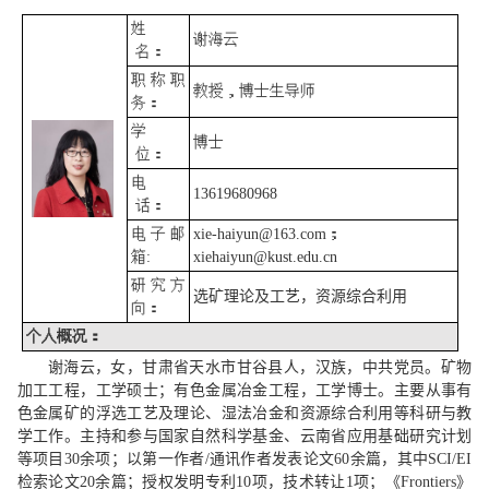
姓
谢海云
名：
职称职
教授，博士生导师
务：
学
博士
位：
电
13619680968
话：
电子邮
xie-haiyun@163.com
；
箱
:
xiehaiyun@kust.edu.cn
研究方
选矿理论及工艺，资源综合利用
向：
个人概况：
谢海云，女，甘肃省天水市甘谷县人，汉族，中共党员。矿物
加工工程，工学硕士；有色金属冶金工程，工学博士。主要从事
有
色金属矿的浮选工艺及理论、湿法冶金和资源综合利用等
科研与教
学工作。主持和参与国家自然科学基金、云南省应用基础研究计划
等项目
30
余项；以第一作者
/
通讯作者发表论文
60
余篇，其中
SCI/EI
检索论文
20
余篇；授权发明专利
10
项，技术转让
1
项；
《
Frontiers
》