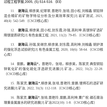
,2005, (5):514-516.
过程工程学报
（
EI
）
11.
谢海云
,
柳彦昊
,
纪翠翠
,
晋艳玲
,
张培
,
田小松
,
刘榕鑫
.
铜铅锌
混合精矿的矿物学特征分析及分离效率探究
[J].
岩矿测试
, 2021,
40(4): 542-549.
（
CSCD
核心库）
12.
谢海云
,
柳彦昊
,
田小松
,
封东霞
,
孙瑞
,
高利坤
.
高镁锌矿选矿
降镁提质研究
[J].
有色金属工程
, 2021, 11(2): 79-85.
（
CSCD
核心库）
13.
谢海云
,
孙瑞
,
吴继宗
,
柳彦昊
,
封东霞
,
高利坤
,
刘榕鑫
.
铜炉渣
的强化浮选试验研究
[J].
有色金属工程
, 2020, 10(6): 58-64.
（
CSCD
核
心库）
14.
曾鹏，
谢海云
*
，晋艳玲，张培，柳彦昊，陈家灵
.
典型铜铅
锌氧化矿的强化硫化浮选研究进展
[J].
矿冶，
2022, 31(2): 22-28.
（
CSCD
核心库）
15.
陈家灵
,
谢海云
*
,
柳彦昊
,
张培
,
晋艳玲
,
曾鹏
.
锂辉石的选矿研
究进展
[J].
矿冶
, 2022, 31(3): 112-118.
（
CSCD
核心库）
16.
陈家灵
,
谢海云
*
,
张培
,
晋艳玲
,
曾鹏
,
高利坤
,
曹广祝
.
磷石膏治
理重金属废水的研究进展
[J].
矿冶
2022(10): 1-8.
（
CSCD
核心库）