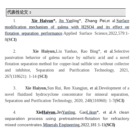
代表性论文：
,
, Zhang Pei,
1.
Xie Haiyun
*
Jin Yan
ling*
et al.
Surface
modification mechanism of galena with H2SO4 and its effect on
flotation separation performance
.
Applied Surface Science,2022,579:1-
8
(SCI)
2.
Xie Haiyun,
Liu Yanhao, Rao Bing*,
et al.
Selective
passivation behavior of galena surface by sulfuric acid and a novel
flotation separation method for copper-lead sulfide ore without collector
and inhibitor, Separation and Purification Technology, 2021,
267(118621): 1-14
(SCI)
3.
Xie Haiyun,
Sun Rui, Ren Xiangjun
, et al.
Development of a
novel fluidized hydrocyclone concentrator for mineral separation,
Separation and Purification Technology, 2020, 248(116960): 1-7
(SCI)
Jin
A clean
4.
Xie
Haiyun
,
Yanling
, Gao
Likun
*
, et al.
separation process using pretreatment-flotation for refractory
mixed concentrates.
Minerals Engineering
,2022,181:1-11
(SCI)