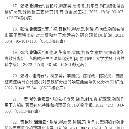
17.
张培
,
谢海云
*
,
晋艳玲
,
柳彦昊
,
唐冬冬
,
封东霞
.
铜铅硫化混合
精矿高效分离新工艺研究
[J].
有色金属工程
, 2022, 12(3): 96-103.
（
CSCD
核心库）
18.
张培
,
谢海云
*
,
曹广祝
,
晋艳玲
,
柳彦昊
,
孙瑞
,
冯艳虎
.
硫酸铵浸
出离子型稀土矿对土壤和地下水污染的研究现状
[J].
矿冶
, 2021,
30(4): 95-101+110.
（
CSCD
核心库）
,
陈家灵
,
曾鹏
,
刘殿文
,
童雄
.
铜铅硫化矿
19.
张培
,
谢海云
*
,
晋艳玲
高效分离新工艺的响应曲面法优化分析
[J].
昆明理工大学学报（自然
, 2022, 47(3): 40-50.
科学版）
（
CSCD
核心库）
20.
张培，
谢海云
*
，柳彦昊，李圆洪，陈禄政，陈家灵，曾鹏
.
旋流连续离心分选机对赤铁矿分级的响应曲面法优化分析
[J].
矿冶
,
2022, 31(4): 25-34.
（
CSCD
核心库）
21.
晋艳玲
,
谢海云
*
,
张培
,
柳彦昊
,
饶兵
,
封东霞
,
纪翠翠
.
硫酸作
用下方铅矿表面钝化特性和机理研究
[J].
矿物学报
, 2022, 42(3): 343-
350.
（
CSCD
核心库）
22.
晋艳玲
,
谢海云
*
,
张培
,
柳彦昊
,
孙瑞
,
冯艳虎
.
典型铜铅锌硫化
矿的表面氧化机理研究进展
[J].
矿冶
, 2021, 30(4): 13-19.
（
CSCD
核心