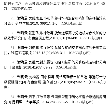
矿的全混浮
—
再磨脱硫及铜锌分离
[J].
有色金属工程
, 2019, 9(7): 65-
71.
（
CSCD
核心库）
,
.
-
-
29.
谢海云
,
吴继宗
田小松等
铜
锌
硫混合粗精矿的选择性浮选
,2019, 39(01): 1-6.
分离
[J]
.
矿物学报
（
CSCD
核心库）
,
.
30.
谢海云
,
张鹏飞
陈禄政等
旋流连续离心分选机对赤铁矿的分
,2018,8(01):84-88.
级效率研究
[J]
，有色金属工程
（
CSCD
核心库）
,
.
31.
谢海云
,
刘榕鑫
陈禄政等
钛磁铁矿的旋流离心连续分级实验
,2018,18(02):308-311.
[J]
，过程工程学报
（
CSCD
核心库）
,
.
32.
谢海云
,
吴继宗
封东霞等
混合粗精矿的分步脱硫及铜锌分离
[J].
,2018,41(05):69-72.
非金属矿
（
CSCD
核心库）
,
.
-
33.
谢海云
,
刘榕鑫
田小松等
高铝高硅铝土矿重选
浮选联合分
[J].
(
) ,2018(05):53-57.
级脱硅研究
有色金属
选矿部分
（
CSCD
核心
库）
,
.
34.
谢海云
,
周平
庄故章等
云南典型铜锌硫化矿混合浮选抛尾研
, 2014,39(2):23-27.
究
[J]
.
昆明理工大学学报
（
CSCD
核心库）