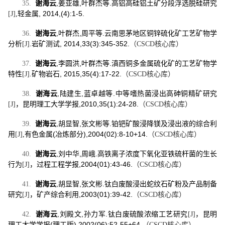
,
.
35.
谢海云
,
姜亚雄
叶群杰等
高铝高硅铝土矿分段浮选脱硅研究
, 2014,(4):1-5.
[J]
,
轻金属
,
.
36.
谢海云
,
叶群杰
周平等
云南思茅地区铜锌硫化矿工艺矿物学
, 2014,33(3):345-352.
分析
[J]
.
岩矿测试
（
CSCD
核心库）
,
.
37.
谢海云
,
李圆洪
叶群杰等
滇西铜多金属硫化矿的工艺矿物学
, 2015,35(4):17-22.
特性
[J]
.
矿物岩石
（
CSCD
核心库）
,
.
38.
谢海云
,
陆建生
蓝卓越等
中等嗜热菌浸出高砷铜精矿研究
,2010,35(1):24-28.
[J]
，昆明理工大学学报
（
CSCD
核心库）
,
.
39.
谢海云
,
胡显智
张文彬等
铂钯矿酸浸降镁及浸出液的综合利
(
),2004(02):8-10+14.
用
[J]
,
有色金属
冶炼部分
（
CSCD
核心库）
,
.
40.
谢海云
,
刘中华
周峨
高铁离子浓度下氧化亚铁硫杆菌的生长
,2004(01):43-46.
行为
[J]
，过程工程学报
（
CSCD
核心库）
,
.
41.
谢海云
,
胡显智
张文彬
钛白废酸浸出蛇纹石矿粉及产品制备
,2003(01):39-42.
研究
[J]
，矿产综合利用
（
CSCD
核心库）
,
.
42.
谢海云
,
刘殿文
孙力军
钛白废硫酸浓缩工艺研究
[J]
，昆明
(
),2002(06):52-55+64.
理工大学学报
理工版
（
CSCD
核心库）