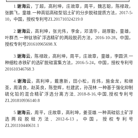
1.
谢海云
，丁超，高利坤，庄故章，周平，魏志聪，陈禄政，
张鹏飞，童雄
.
一种高铝高硅型铝土矿的分步脱硅提质方法，
2017-5-
10
，中国，授权专利号
ZL201710324219.0
2.
谢海云
，高利坤，张光伟，李金，邓清华，胡厚勤，童雄，
叶群杰
.
一种钛铁矿浮选精矿的两段脱药方法，
2016-10-28
，中国，
授权专利号
201610965698.X
3.
谢海云
，陈禄政，高利坤，周平，庄故章，童雄，李圆洪
.
一
种细粒赤铁矿的选矿脱硅富集方法，
2016-5-24
，中国，授权专利号
201610346768.3
4.
谢海云
，高利坤，戴惠新，田小松，肖炜，施金龙，和继
圣，周清良，赵英良，陈登辉，杜建武，孙茂林
.
一种基于强化抑制
硫化铅的混合精矿浮选分离方法
, 2018-8-16,
中国
,
授权专利号
ZL201810936140.8
5.
谢海云
，周平，庄故章，高利坤，姜亚雄
.
一种高硅铝土矿浮
选两段脱硅方法
, 2012-6-13
，中国，授权专利号
ZL201110440631.1