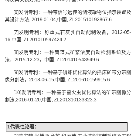
[6]
发明专利：一种带信号远传的储液罐物位指示装置及
其设计方法
, 2019.01.04,
中国
, ZL201510192867.6
[7]
发明专利：
称重式石灰乳自动配制设备，
2012-05-
16,
中国
, ZL
201010597424.2
[8]
发明专利：
一种管道式矿浆浓度自动检测系统及方
法，
2015-12-23
，中国
, ZL
201410543949.6
[9]
发明专利：
一种基于磷虾优化算法的摇床矿带分带图
像分割法，
2018-06-15,
中国
, ZL
201610159915.6
[10]
发明专利：
一种基于萤火虫优化算法的矿带图像分
割法
,2016-01-20,
中国
, ZL
201310133323.3
1
代表性
论著：