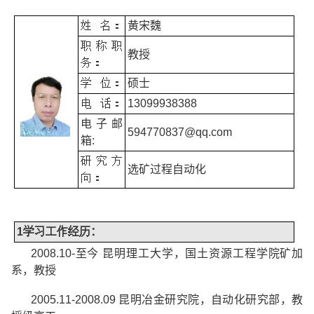
姓
名：
黄宋魏
职称职
教授
务：
学
位：
硕士
电
话：
13099938388
电子邮
594770837@qq.com
箱
:
研究方
选矿过程自动化
向：
1
学习工作经历
：
2008.10-
至今
昆明理工大学，国土资源工程学院矿加
系，教授
2005.11-2008.09
昆明冶金研究院，自动化研究部，教