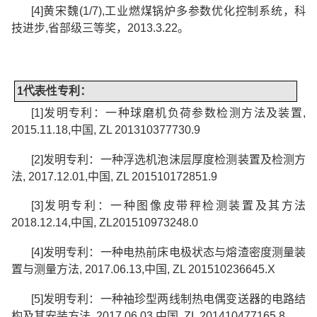
[4]
黄宋魏
(1/7),
工业燃煤锅炉多参数优化控制系统，科
技进步
,
省部级三等奖，
2013.3.22
。
1
代表性
专利：
[1]
发明专利：一种球磨机负荷参数检测方法及装置
,
2015.11.18,
中国
, ZL 201310377730.9
[2]
发明专利：一种浮选机泡沫层厚度检测装置及检测方
法
, 2017.12.01,
中国
, ZL 201510172851.9
[3]
发明专利：一种图像皮带秤检测装置及其方法
2018.12.14,
中国
, ZL201510973248.0
[4]
发明专利：一种电热前床电极状态与熔渣密度测量装
置与测量方法
, 2017.06.13,
中国
, ZL 201510236645.X
[5]
发明专利：一种袖珍型两线制热电偶变送器的电路结
构及其安装方法
, 2017.06.03,
中国
, ZL 201410477165.8