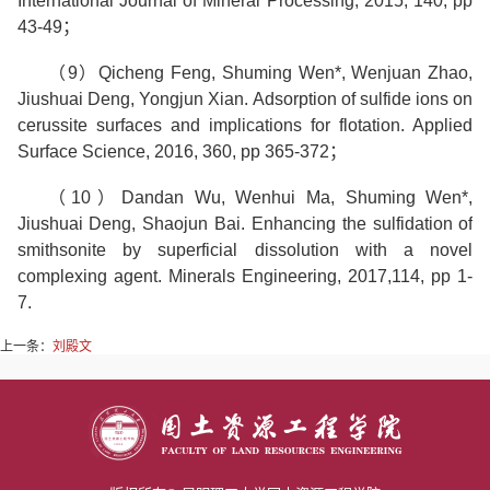
International Journal of Mineral Processing, 2015, 140, pp
43-49
；
（
9
）
Qicheng Feng, Shuming Wen*, Wenjuan Zhao,
Jiushuai Deng, Yongjun Xian. Adsorption of sulfide ions on
cerussite surfaces and implications for flotation. Applied
Surface Science, 2016, 360, pp 365-372
；
（
10
）
Dandan Wu, Wenhui Ma, Shuming Wen*,
Jiushuai Deng, Shaojun Bai. Enhancing the sulfidation of
smithsonite by superficial dissolution with a novel
complexing agent. Minerals Engineering, 2017,114, pp 1-
7.
上一条：
刘殿文