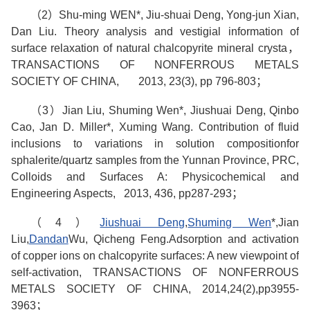
（
2
）
Shu-ming WEN*, Jiu-shuai Deng, Yong-jun Xian,
Dan Liu. Theory analysis and vestigial information of
surface relaxation of natural chalcopyrite mineral crysta
，
TRANSACTIONS OF NONFERROUS METALS
SOCIETY OF CHINA, 2013, 23(3), pp 796-803
；
（
3
）
Jian Liu, Shuming Wen*, Jiushuai Deng, Qinbo
Cao, Jan D. Miller*, Xuming Wang. Contribution of fluid
inclusions to variations in solution compositionfor
sphalerite/quartz samples from the Yunnan Province, PRC,
Colloids and Surfaces A: Physicochemical and
Engineering Aspects, 2013, 436, pp287-293
；
（
4
）
Jiushuai Deng
,
Shuming Wen
*,Jian
Liu,
Dandan
Wu, Qicheng Feng.
Adsorption and activation
of copper ions on chalcopyrite surfaces: A new viewpoint of
self-activation, TRANSACTIONS OF NONFERROUS
METALS SOCIETY OF CHINA, 2014,24(2),pp3955-
3963
；