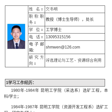
姓
名：
文书明
职称职
教授（博士生导师），处长
务：
学
位：
工学博士
电
话：
13095315156
电子邮
shmwen@126.com
箱
:
研究方
浮选理论与工艺、资源综合利用
向：
1
学习工作经历
：
1980
年
-1984
年
昆明工学院（采选系）选矿工程，本
科
/
学士；
1984
年
-1987
年
昆明工学院（资源开发工程系）选矿工