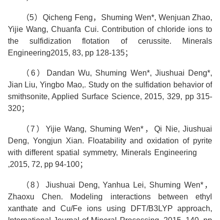
（
5
）
Qicheng Feng
，
Shuming Wen*, Wenjuan Zhao,
Yijie Wang, Chuanfa Cui. Contribution of chloride ions to
the sulfidization flotation of cerussite. Minerals
Engineering2015, 83, pp 128-135
；
（
6
）
Dandan Wu, Shuming Wen*, Jiushuai Deng*,
Jian Liu, Yingbo Mao,. Study on the sulfidation behavior of
smithsonite, Applied Surface Science, 2015, 329, pp 315-
320
；
（
7
）
Yijie Wang, Shuming Wen*
，
Qi Nie, Jiushuai
Deng, Yongjun Xian. Floatability and oxidation of pyrite
with different spatial symmetry, Minerals Engineering
,2015, 72, pp 94-100
；
（
8
）
Jiushuai Deng, Yanhua Lei, Shuming Wen*
，
Zhaoxu Chen. Modeling interactions between ethyl
xanthate and Cu/Fe ions using DFT/B3LYP approach,