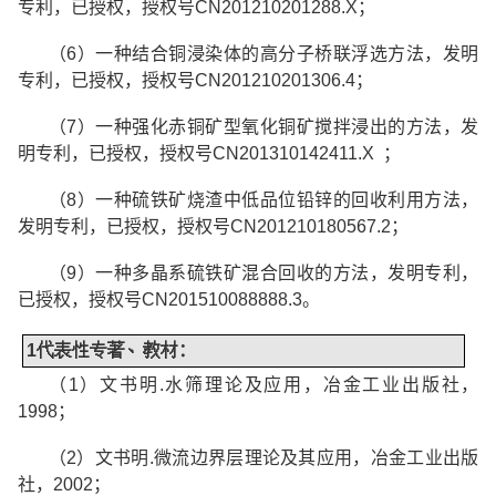
专利，已授权，授权号
CN201210201288.X
；
（
6
）一种结合铜浸染体的高分子桥联浮选方法，发明
专利，已授权，授权号
CN201210201306.4
；
（
7
）一种强化赤铜矿型氧化铜矿搅拌浸出的方法，发
明专利，已授权，授权号
CN201310142411.X
；
（
8
）一种硫铁矿烧渣中低品位铅锌的回收利用方法，
发明专利，已授权，授权号
CN201210180567.2
；
（
9
）一种多晶系硫铁矿混合回收的方法，发明专利，
已授权，授权号
CN201510088888.3
。
1
代表性专著、教材
：
（
1
）文书明
.
水筛理论及应用，冶金工业出版社，
1998
；
（
2
）文书明
.
微流边界层理论及其应用，冶金工业出版
社，
2002
；