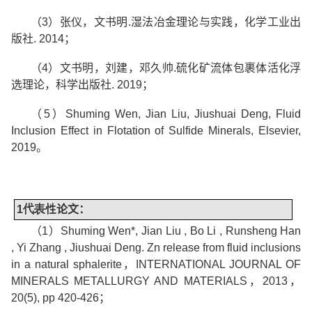
（
3
）张仪，文书明
.
湿法冶金理论与实践，化学工业出
版社
. 2014
；
（
4
）文书明，刘建，邓久帅
.
硫化矿流体包裹体活化浮
选理论，科学出版社
. 2019
；
（
5
）
Shuming Wen, Jian Liu, Jiushuai Deng, Fluid
Inclusion Effect in Flotation of Sulfide Minerals, Elsevier,
2019
。
1
代表性
论文：
（
1
）
Shuming Wen*, Jian Liu , Bo Li , Runsheng Han
, Yi Zhang , Jiushuai Deng. Zn release from fluid inclusions
in a natural sphalerite
，
INTERNATIONAL JOURNAL OF
MINERALS METALLURGY AND MATERIALS
，
2013
，
20(5), pp 420-426
；