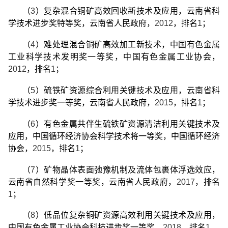
（
3
）复杂混合铜矿高效回收新技术及应用，云南省科
学技术进步奖特等奖，云南省人民政府，
2012
，排名
1
；
（
4
）难处理混合铜矿高效加工新技术，中国有色金属
工业科学技术发明奖一等奖，中国有色金属工业协会，
2012
，排名
1
；
（
5
）硫铁矿资源综合利用关键技术及应用，云南省科
学技术进步奖一等奖，云南省人民政府，
2015
，排名
1
；
（
6
）有色金属共伴生硫铁矿资源清洁利用关键技术及
应用，中国循环经济协会科学技术将一等奖，中国循环经济
协会，
2015
，排名
1
；
（
7
）矿物晶体表面弛豫机制及流体包裹体浮选效应，
云南省自然科学奖一等奖，云南省人民政府，
2017
，排名
1
；
（
8
）低品位复杂铜矿资源高效利用关键技术及应用，
中国有色金属工业协会科技进步奖一等奖，
2018
，排名
1
。